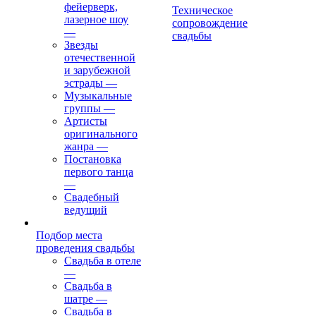
фейерверк,
Техническое
лазерное шоу
сопровождение
—
свадьбы
Звезды
отечественной
и зарубежной
эстрады
—
Музыкальные
группы
—
Артисты
оригинального
жанра
—
Постановка
первого танца
—
Свадебный
ведущий
Подбор места
проведения свадьбы
Свадьба в отеле
—
Свадьба в
шатре
—
Свадьба в