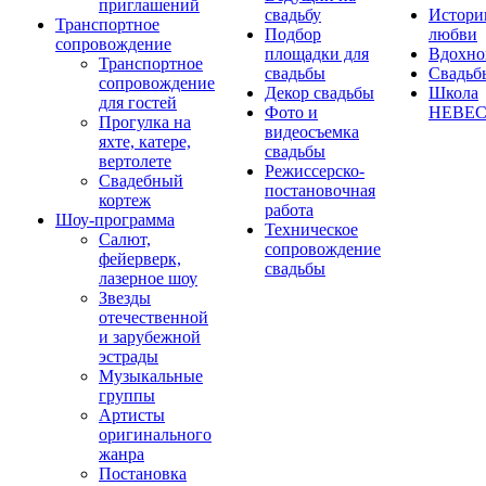
приглашений
свадьбу
Истори
Транспортное
Подбор
любви
сопровождение
площадки для
Вдохно
Транспортное
свадьбы
Свадьб
сопровождение
Декор свадьбы
Школа
для гостей
Фото и
НЕВЕ
Прогулка на
видеосъемка
яхте, катере,
свадьбы
вертолете
Режиссерско-
Свадебный
постановочная
кортеж
работа
Шоу-программа
Техническое
Салют,
сопровождение
фейерверк,
свадьбы
лазерное шоу
Звезды
отечественной
и зарубежной
эстрады
Музыкальные
группы
Артисты
оригинального
жанра
Постановка