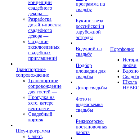
концепции
программа на
свадебного
свадьбу
декора
—
Разработка
Букинг звезд
дизайн-проекта
российской и
свадебного
зарубежной
декора
—
эстрады
Создание
эксклюзивных
Ведущий на
Портфолио
свадебных
свадьбу
приглашений
Истори
Подбор
любви
Транспортное
площадки для
Вдохно
сопровождение
свадьбы
Свадьб
Транспортное
Школа
сопровождение
Декор свадьбы
НЕВЕ
для гостей
—
Прогулка на
Фото и
яхте, катере,
видеосъемка
вертолете
—
свадьбы
Свадебный
кортеж
Режиссерско-
постановочная
Шоу-программа
работа
Салют,