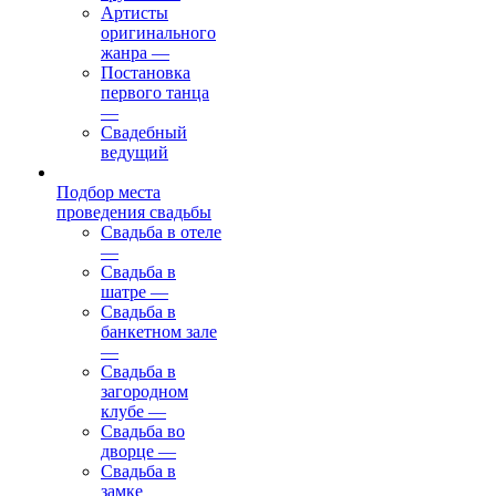
Артисты
оригинального
жанра
—
Постановка
первого танца
—
Свадебный
ведущий
Подбор места
проведения свадьбы
Свадьба в отеле
—
Свадьба в
шатре
—
Свадьба в
банкетном зале
—
Свадьба в
загородном
клубе
—
Свадьба во
дворце
—
Свадьба в
замке