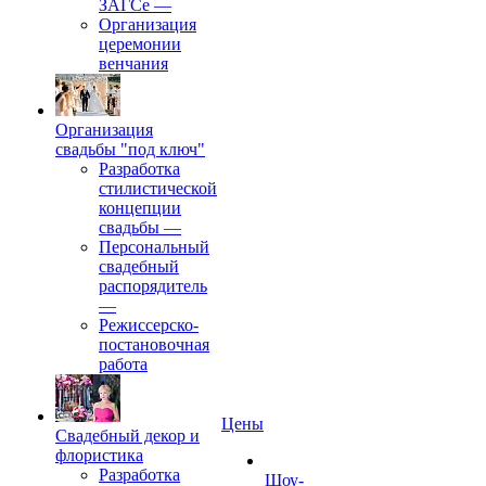
ЗАГСе
—
Организация
церемонии
венчания
Организация
свадьбы "под ключ"
Разработка
стилистической
концепции
свадьбы
—
Персональный
свадебный
распорядитель
—
Режиссерско-
постановочная
работа
Цены
Свадебный декор и
флористика
Разработка
Шоу-