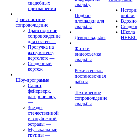
свадебных
свадьбу
приглашений
Истори
Подбор
любви
Транспортное
площадки для
Вдохно
сопровождение
свадьбы
Свадьб
Транспортное
Школа
сопровождение
Декор свадьбы
НЕВЕ
для гостей
—
Прогулка на
Фото и
яхте, катере,
видеосъемка
вертолете
—
свадьбы
Свадебный
кортеж
Режиссерско-
постановочная
Шоу-программа
работа
Салют,
фейерверк,
Техническое
лазерное шоу
сопровождение
—
свадьбы
Звезды
отечественной
и зарубежной
эстрады
—
Музыкальные
группы
—