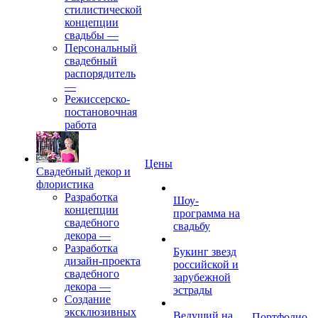
стилистической
концепции
свадьбы
—
Персональный
свадебный
распорядитель
—
Режиссерско-
постановочная
работа
Цены
Свадебный декор и
флористика
Разработка
Шоу-
концепции
программа на
свадебного
свадьбу
декора
—
Разработка
Букинг звезд
дизайн-проекта
российской и
свадебного
зарубежной
декора
—
эстрады
Создание
эксклюзивных
Ведущий на
Портфолио