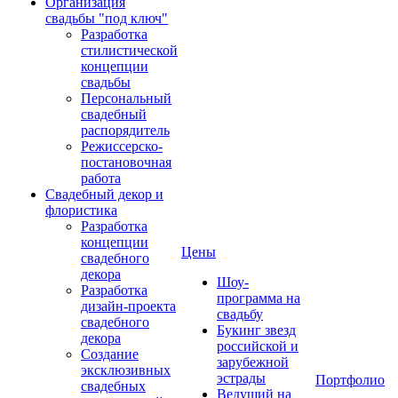
Организация
свадьбы "под ключ"
Разработка
стилистической
концепции
свадьбы
Персональный
свадебный
распорядитель
Режиссерско-
постановочная
работа
Свадебный декор и
флористика
Разработка
концепции
Цены
свадебного
декора
Шоу-
Разработка
программа на
дизайн-проекта
свадьбу
свадебного
Букинг звезд
декора
российской и
Создание
зарубежной
эксклюзивных
эстрады
Портфолио
свадебных
Ведущий на