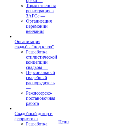
брака
—
Торжественная
регистрация в
ЗАГСе
—
Организация
церемонии
венчания
Организация
свадьбы "под ключ"
Разработка
стилистической
концепции
свадьбы
—
Персональный
свадебный
распорядитель
—
Режиссерско-
постановочная
работа
Свадебный декор и
флористика
Цены
Разработка