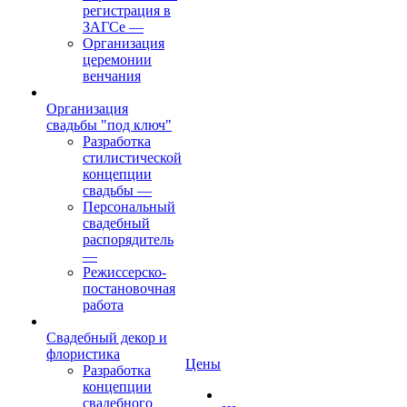
регистрация в
ЗАГСе
—
Организация
церемонии
венчания
Организация
свадьбы "под ключ"
Разработка
стилистической
концепции
свадьбы
—
Персональный
свадебный
распорядитель
—
Режиссерско-
постановочная
работа
Свадебный декор и
флористика
Цены
Разработка
концепции
свадебного