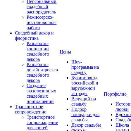
Персональный
свадебный
распорядитель
Режиссерско-
постановочная
работа
Свадебный декор и
флористика
Разработка
концепции
Цены
свадебного
декора
Шоу-
Разработка
программа на
дизайн-проекта
свадьбу
свадебного
Букинг звезд
декора
российской и
Создание
зарубежной
эксклюзивных
эстрады
Портфолио
свадебных
Ведущий на
приглашений
свадьбу
Истори
Транспортное
Подбор
любви
сопровождение
площадки для
Вдохно
Транспортное
свадьбы
Свадьб
сопровождение
Декор свадьбы
Школа
для гостей
Фото и
НЕВЕ