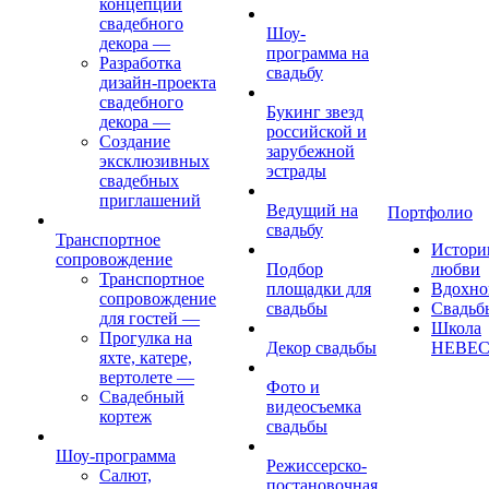
концепции
свадебного
Шоу-
декора
—
программа на
Разработка
свадьбу
дизайн-проекта
свадебного
Букинг звезд
декора
—
российской и
Создание
зарубежной
эксклюзивных
эстрады
свадебных
приглашений
Ведущий на
Портфолио
свадьбу
Транспортное
Истори
сопровождение
Подбор
любви
Транспортное
площадки для
Вдохно
сопровождение
свадьбы
Свадьб
для гостей
—
Школа
Прогулка на
Декор свадьбы
НЕВЕ
яхте, катере,
вертолете
—
Фото и
Свадебный
видеосъемка
кортеж
свадьбы
Шоу-программа
Режиссерско-
Салют,
постановочная