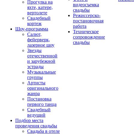
Прогулка на
видеосъемка
яхте, катере,
свадьбы
вертолете
Режиссерско-
Свадебный
постановочная
кортеж
работа
Шоу-программа
Техническое
Салют,
сопровождение
фейерверк,
свадьбы
лазерное шоу
Звезды
отечественной
и зарубежной
эстрады
Музыкальные
группы
Артисты
оригинального
жанра
Постановка
первого танца
Свадебный
ведущий
Подбор места
проведения свадьбы
Свадьба в отеле