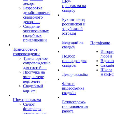
Шоу-
декора
—
программа на
Разработка
свадьбу
дизайн-проекта
свадебного
Букинг звезд
декора
—
российской и
Создание
зарубежной
эксклюзивных
эстрады
свадебных
приглашений
Ведущий на
Портфолио
свадьбу
Транспортное
Истори
сопровождение
Подбор
любви
Транспортное
площадки для
Вдохно
сопровождение
свадьбы
Свадьб
для гостей
—
Школа
Прогулка на
Декор свадьбы
НЕВЕ
яхте, катере,
вертолете
—
Фото и
Свадебный
видеосъемка
кортеж
свадьбы
Шоу-программа
Режиссерско-
Салют,
постановочная
фейерверк,
работа
лазерное шоу