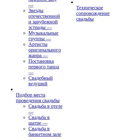
—
Техническое
Звезды
сопровождение
отечественной
свадьбы
и зарубежной
эстрады
—
Музыкальные
группы
—
Артисты
оригинального
жанра
—
Постановка
первого танца
—
Свадебный
ведущий
Подбор места
проведения свадьбы
Свадьба в отеле
—
Свадьба в
шатре
—
Свадьба в
банкетном зале
—