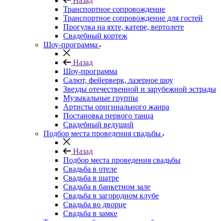
Назад
Транспортное сопровождение
Транспортное сопровождение для гостей
Прогулка на яхте, катере, вертолете
Свадебный кортеж
Шоу-программа
Назад
Шоу-программа
Салют, фейерверк, лазерное шоу
Звезды отечественной и зарубежной эстрады
Музыкальные группы
Артисты оригинального жанра
Постановка первого танца
Свадебный ведущий
Подбор места проведения свадьбы
Назад
Подбор места проведения свадьбы
Свадьба в отеле
Свадьба в шатре
Свадьба в банкетном зале
Свадьба в загородном клубе
Свадьба во дворце
Свадьба в замке