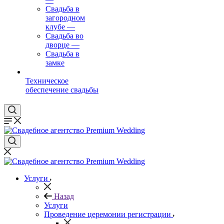
Свадьба в
загородном
клубе
—
Свадьба во
дворце
—
Свадьба в
замке
Техническое
обеспечение свадьбы
Услуги
Назад
Услуги
Проведение церемонии регистрации