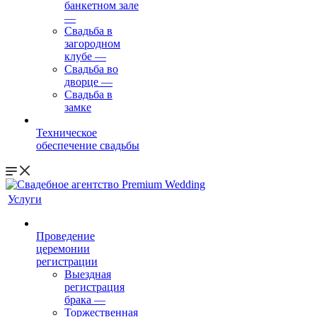
банкетном зале
—
Свадьба в
загородном
клубе
—
Свадьба во
дворце
—
Свадьба в
замке
Техническое
обеспечение свадьбы
Услуги
Проведение
церемонии
регистрации
Выездная
регистрация
брака
—
Торжественная