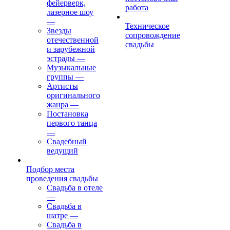
фейерверк,
работа
лазерное шоу
—
Техническое
Звезды
сопровождение
отечественной
свадьбы
и зарубежной
эстрады
—
Музыкальные
группы
—
Артисты
оригинального
жанра
—
Постановка
первого танца
—
Свадебный
ведущий
Подбор места
проведения свадьбы
Свадьба в отеле
—
Свадьба в
шатре
—
Свадьба в