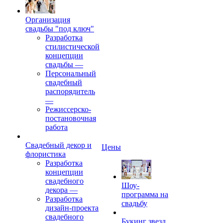
Организация
свадьбы "под ключ"
Разработка
стилистической
концепции
свадьбы
—
Персональный
свадебный
распорядитель
—
Режиссерско-
постановочная
работа
Свадебный декор и
Цены
флористика
Разработка
концепции
свадебного
Шоу-
декора
—
программа на
Разработка
свадьбу
дизайн-проекта
свадебного
Букинг звезд