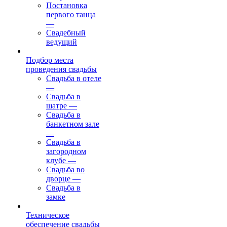
Постановка
первого танца
—
Свадебный
ведущий
Подбор места
проведения свадьбы
Свадьба в отеле
—
Свадьба в
шатре
—
Свадьба в
банкетном зале
—
Свадьба в
загородном
клубе
—
Свадьба во
дворце
—
Свадьба в
замке
Техническое
обеспечение свадьбы