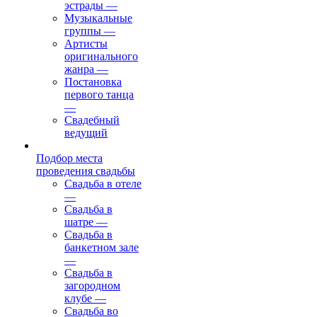
эстрады
—
Музыкальные
группы
—
Артисты
оригинального
жанра
—
Постановка
первого танца
—
Свадебный
ведущий
Подбор места
проведения свадьбы
Свадьба в отеле
—
Свадьба в
шатре
—
Свадьба в
банкетном зале
—
Свадьба в
загородном
клубе
—
Свадьба во