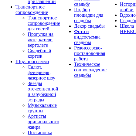
приглашений
свадьбу
Истори
Транспортное
Подбор
любви
сопровождение
площадки для
Вдохно
Транспортное
свадьбы
Свадьб
сопровождение
Декор свадьбы
Школа
для гостей
Фото и
НЕВЕ
Прогулка на
видеосъемка
яхте, катере,
свадьбы
вертолете
Режиссерско-
Свадебный
постановочная
кортеж
работа
Шоу-программа
Техническое
Салют,
сопровождение
фейерверк,
свадьбы
лазерное шоу
Звезды
отечественной
и зарубежной
эстрады
Музыкальные
группы
Артисты
оригинального
жанра
Постановка