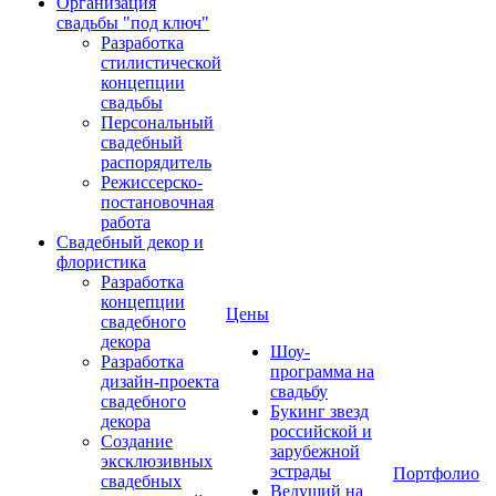
Организация
свадьбы "под ключ"
Разработка
стилистической
концепции
свадьбы
Персональный
свадебный
распорядитель
Режиссерско-
постановочная
работа
Свадебный декор и
флористика
Разработка
концепции
Цены
свадебного
декора
Шоу-
Разработка
программа на
дизайн-проекта
свадьбу
свадебного
Букинг звезд
декора
российской и
Создание
зарубежной
эксклюзивных
эстрады
Портфолио
свадебных
Ведущий на