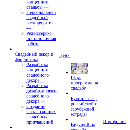
концепции
свадьбы
—
Персональный
свадебный
распорядитель
—
Режиссерско-
постановочная
работа
Свадебный декор и
Цены
флористика
Разработка
концепции
свадебного
Шоу-
декора
—
программа на
Разработка
свадьбу
дизайн-проекта
свадебного
Букинг звезд
декора
—
российской и
Создание
зарубежной
эксклюзивных
эстрады
свадебных
Портфолио
приглашений
Ведущий на
свадьбу