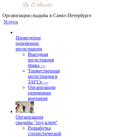
Организация свадьбы в Санкт-Петербурге
Услуги
Проведение
церемонии
регистрации
Выездная
регистрация
брака
—
Торжественная
регистрация в
ЗАГСе
—
Организация
церемонии
венчания
Организация
свадьбы "под ключ"
Разработка
стилистической