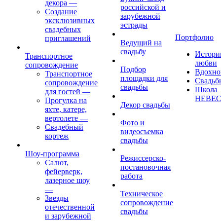
декора
—
российской и
Создание
зарубежной
эксклюзивных
эстрады
свадебных
Портфолио
приглашений
Ведущий на
свадьбу
Истори
Транспортное
любви
сопровождение
Подбор
Вдохно
Транспортное
площадки для
Свадьб
сопровождение
свадьбы
Школа
для гостей
—
НЕВЕ
Прогулка на
Декор свадьбы
яхте, катере,
вертолете
—
Фото и
Свадебный
видеосъемка
кортеж
свадьбы
Шоу-программа
Режиссерско-
Салют,
постановочная
фейерверк,
работа
лазерное шоу
—
Техническое
Звезды
сопровождение
отечественной
свадьбы
и зарубежной