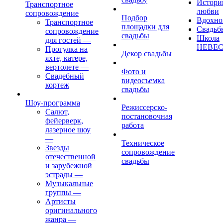
Истори
Транспортное
любви
сопровождение
Подбор
Вдохно
Транспортное
площадки для
Свадьб
сопровождение
свадьбы
Школа
для гостей
—
НЕВЕ
Прогулка на
Декор свадьбы
яхте, катере,
вертолете
—
Фото и
Свадебный
видеосъемка
кортеж
свадьбы
Шоу-программа
Режиссерско-
Салют,
постановочная
фейерверк,
работа
лазерное шоу
—
Техническое
Звезды
сопровождение
отечественной
свадьбы
и зарубежной
эстрады
—
Музыкальные
группы
—
Артисты
оригинального
жанра
—